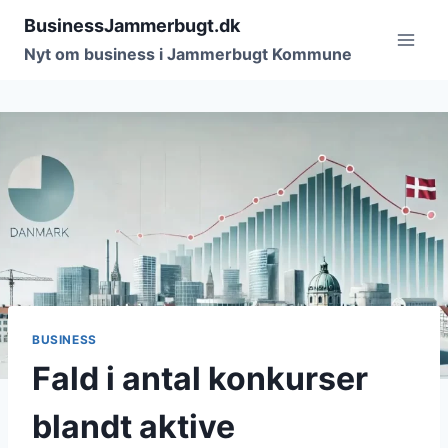
Fortsæt
BusinessJammerbugt.dk
til
Nyt om business i Jammerbugt Kommune
indhold
BUSINESS
Fald i antal konkurser
blandt aktive